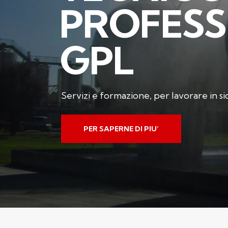
P
R
O
F
E
S
S
G
P
L
Servizi e formazione, per lavorare in s
PER SAPERNE DI PIU’