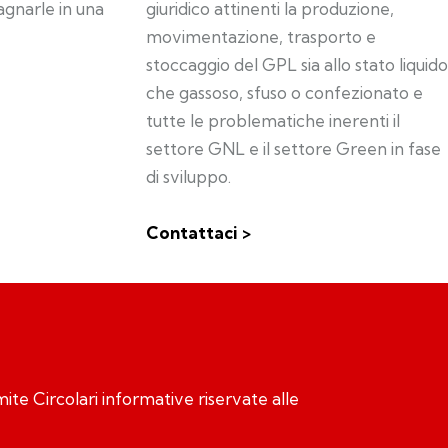
gnarle in una
giuridico attinenti la produzione,
movimentazione, trasporto e
stoccaggio del GPL sia allo stato liquido
che gassoso, sfuso o confezionato e
tutte le problematiche inerenti il
settore GNL e il settore Green in fase
di sviluppo.
Contattaci >
ramite Circolari informative riservate alle