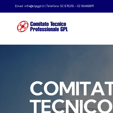
Email: info@ctpgpl.it | Telefono: 02 876210 – 02 86460691
C
O
M
I
T
A
T
E
C
N
I
C
O