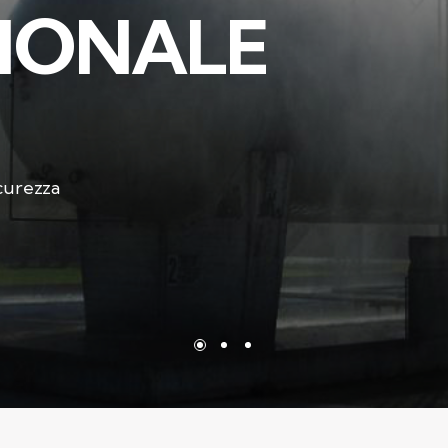
I
O
N
A
L
E
icurezza