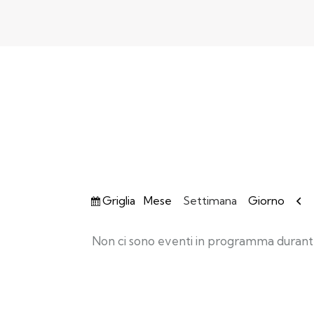
Vedi
P
Griglia
Mese
Settimana
Giorno
come
Non ci sono eventi in programma durant