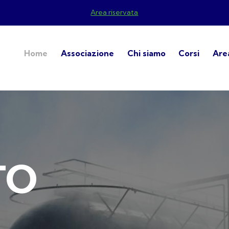
Area riservata
Home
Associazione
Chi siamo
Corsi
Area
T
O