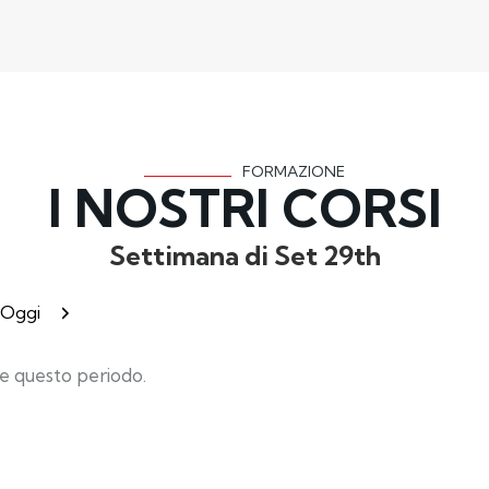
FORMAZIONE
I NOSTRI CORSI
Settimana di Set 29th
recedente
Successivo
Oggi
e questo periodo.