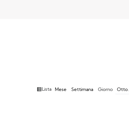
Vedi
Lista
Mese
Settimana
Giorno
Mese
Giorn
Anno
come