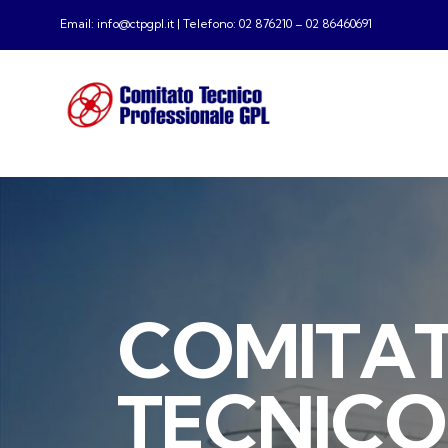
Email: info@ctpgpl.it | Telefono: 02 876210 – 02 86460691
C
O
M
I
T
A
T
E
C
N
I
C
O