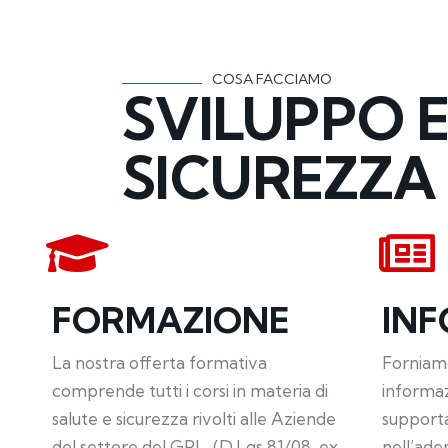
COSA FACCIAMO
SVILUPPO 
SICUREZZA
FORMAZIONE
IN
La nostra offerta formativa
Forniamo
comprende tutti i corsi in materia di
informa
salute e sicurezza rivolti alle Aziende
supporta
del settore del GPL, (D.Lgs 81/08, ex
nell’ade