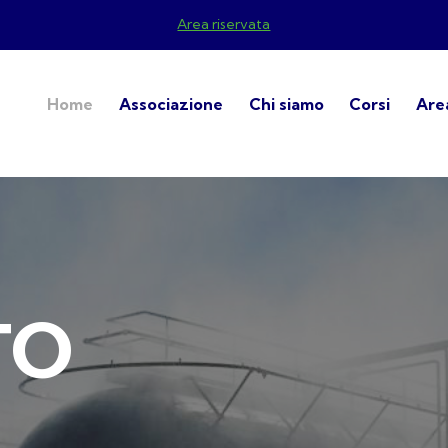
Area riservata
Home
Associazione
Chi siamo
Corsi
Area
T
O