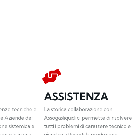
ASSISTENZA
enze tecniche e
La storica collaborazione con
le Aziende del
Assogasliquidi ci permette di risolvere
one sistemica e
tutti i problemi di carattere tecnico e
gnarle in una
giuridico attinenti la produzione,