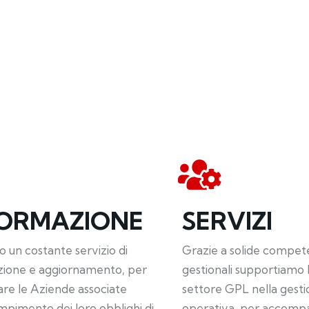
E
FORMAZIONE
SERVIZI
 un costante servizio di
Grazie a solide compet
zione e aggiornamento, per
gestionali supportiamo 
re le Aziende associate
settore GPL nella gesti
mpimento dei loro obblighi di
operativa, per accompa