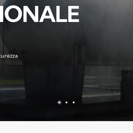
I
O
N
A
L
E
icurezza