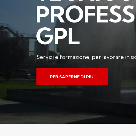
P
R
O
F
E
S
S
G
P
L
Servizi e formazione, per lavorare in s
PER SAPERNE DI PIU’