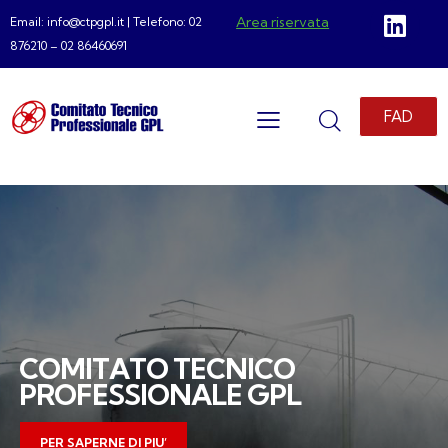
Area riservata
Email: info@ctpgpl.it | Telefono: 02
876210 – 02 86460691
FAD
C
O
M
I
T
A
T
O
T
E
C
N
I
C
O
P
R
O
F
E
S
S
I
O
N
A
L
E
G
P
L
PER SAPERNE DI PIU’