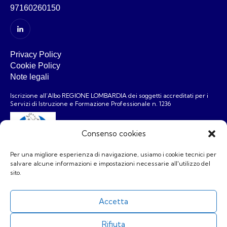
97160260150
Privacy Policy
Cookie Policy
Note legali
Iscrizione all’Albo REGIONE LOMBARDIA dei soggetti accreditati per i
Servizi di Istruzione e Formazione Professionale n. 1236
Consenso cookies
Per una migliore esperienza di navigazione, usiamo i cookie tecnici per
salvare alcune informazioni e impostazioni necessarie all'utilizzo del
Associazione
sito.
Chi siamo
Formazione
Accetta
Risorse
Area riservata
Rifiuta