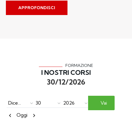
APPROFONDISCI
FORMAZIONE
I NOSTRI CORSI
30/12/2026
Mese
Giorno
Anno
Precedente
Successivo
Oggi