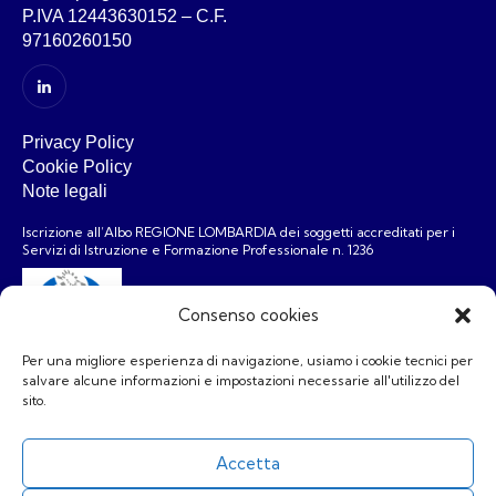
P.IVA 12443630152 – C.F.
97160260150
Privacy Policy
Cookie Policy
Note legali
Iscrizione all’Albo REGIONE LOMBARDIA dei soggetti accreditati per i
Servizi di Istruzione e Formazione Professionale n. 1236
Consenso cookies
Per una migliore esperienza di navigazione, usiamo i cookie tecnici per
salvare alcune informazioni e impostazioni necessarie all'utilizzo del
Associazione
sito.
Chi siamo
Formazione
Accetta
Risorse