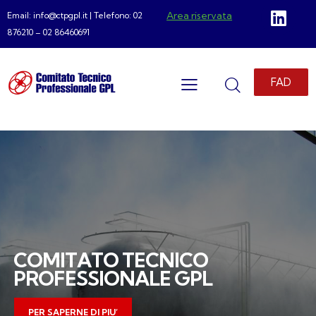
Area riservata
Email: info@ctpgpl.it | Telefono: 02
876210 – 02 86460691
FAD
C
O
M
I
T
A
T
O
T
E
C
N
I
C
O
P
R
O
F
E
S
S
I
O
N
A
L
E
G
P
L
PER SAPERNE DI PIU’