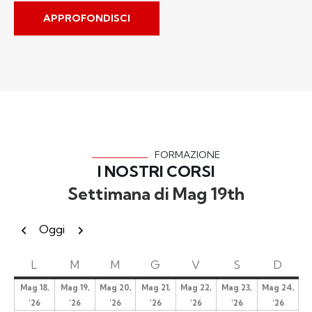
APPROFONDISCI
FORMAZIONE
I NOSTRI CORSI
Settimana di Mag 19th
Precedente
Successivo
Oggi
L
M
M
G
V
S
D
Mag 18,
Mag 19,
Mag 20,
Mag 21,
Mag 22,
Mag 23,
Mag 24,
'26
'26
'26
'26
'26
'26
'26