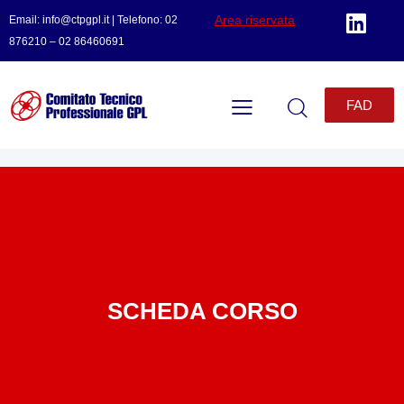
Area riservata
Email: info@ctpgpl.it | Telefono: 02
876210 – 02 86460691
FAD
SCHEDA CORSO