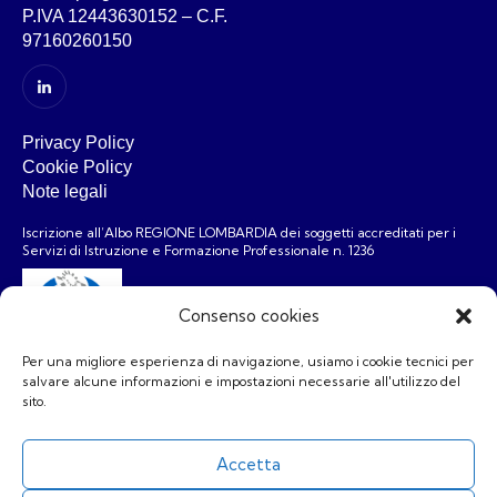
P.IVA 12443630152 – C.F.
97160260150
Privacy Policy
Cookie Policy
Note legali
Iscrizione all’Albo REGIONE LOMBARDIA dei soggetti accreditati per i
Servizi di Istruzione e Formazione Professionale n. 1236
Consenso cookies
Per una migliore esperienza di navigazione, usiamo i cookie tecnici per
salvare alcune informazioni e impostazioni necessarie all'utilizzo del
Associazione
sito.
Chi siamo
Formazione
Accetta
Risorse