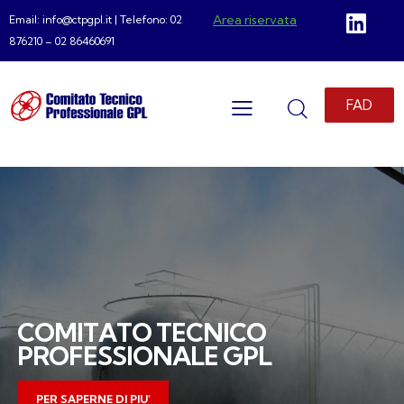
Area riservata
Email: info@ctpgpl.it | Telefono: 02
876210 – 02 86460691
FAD
C
O
M
I
T
A
T
O
T
E
C
N
I
C
O
P
R
O
F
E
S
S
I
O
N
A
L
E
G
P
L
PER SAPERNE DI PIU’