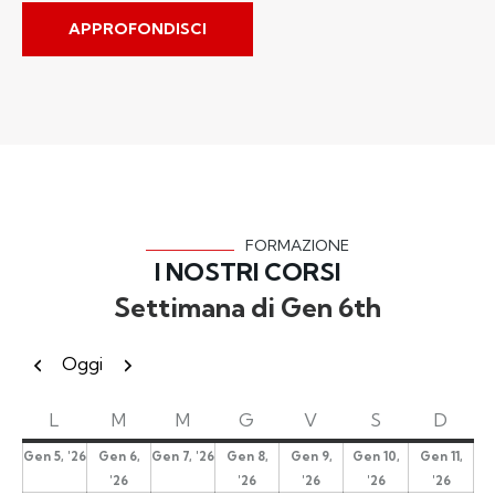
APPROFONDISCI
FORMAZIONE
I NOSTRI CORSI
Settimana di Gen 6th
Precedente
Successivo
Oggi
L
M
M
G
V
S
D
Gen 5, '26
Gen 6,
Gen 7, '26
Gen 8,
Gen 9,
Gen 10,
Gen 11,
'26
'26
'26
'26
'26