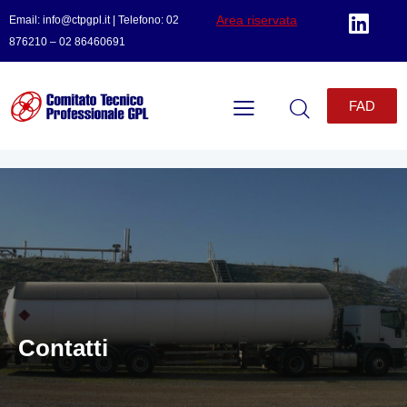
Area riservata
Email: info@ctpgpl.it | Telefono: 02
876210 – 02 86460691
FAD
Contatti