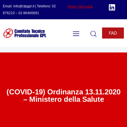
Area riservata
Email: info@ctpgpl.it | Telefono: 02
876210 – 02 86460691
FAD
(COVID-19) Ordinanza 13.11.2020
– Ministero della Salute