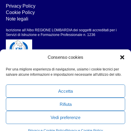
Privacy Policy
Cookie Policy
Note legali
Iscrizione all’Albo REGIONE LOMBARDIA dei soggetti accreditati per i
Servizi di Istruzione e Formazione Professionale n. 1236
Consenso cookies
Associazione
Per una migliore esperienza di navigazione, usiamo i cookie tecnici per
salvare alcune informazioni e impostazioni necessarie all'utilizzo del sito.
Chi siamo
Formazione
Accetta
Risorse
Area riservata
Rifiuta
Contatti
Vedi preferenze
Privacy e Cookie Policy
Privacy e Cookie Policy