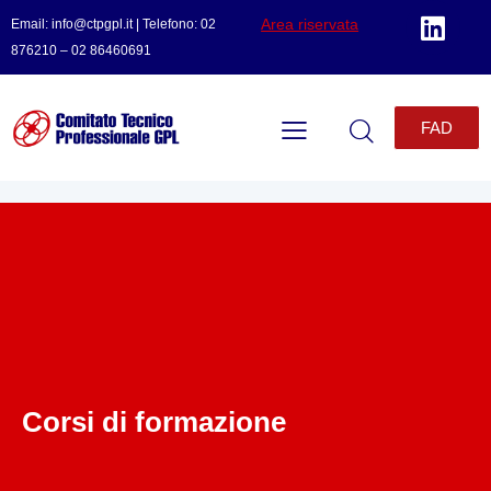
Area riservata
Email: info@ctpgpl.it | Telefono: 02
876210 – 02 86460691
FAD
Corsi di formazione