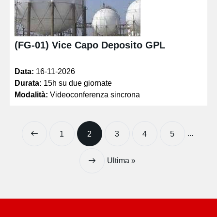
(FG-01) Vice Capo Deposito GPL
Data:
16-11-2026
Durata:
15h su due giornate
Modalità:
Videoconferenza sincrona
...
1
2
3
4
5
Ultima »
»